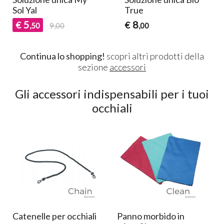
Sol Yal
True
5
8
€
€
,50
9,00
,00
Continua lo shopping!
scopri altri prodotti della
sezione
accessori
Gli accessori indispensabili per i tuoi
occhiali
Catenelle per occhiali
Panno morbido in