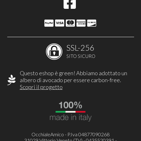
SSL-256
SITO SICURO
Questo eshop è green! Abbiamo adottato un
albero di avocado per essere carbon-free.
Scopri il progetto
OcchialeAmico - P.Iva 04877090268
31029 Vittorio Veneto (TV) - 0435520391 -