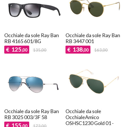
Occhiale da sole Ray Ban
Occhiale da sole Ray Ban
RB 4165 601/8G
RB 3447 001
125
138
€
€
,00
135,00
,00
163,00
Occhiale da sole Ray Ban
Occhiale da sole
RB 3025 003/3F 58
OcchialeAmico
OSHSC1230 Gold 01 -
155
€
,00
173,00