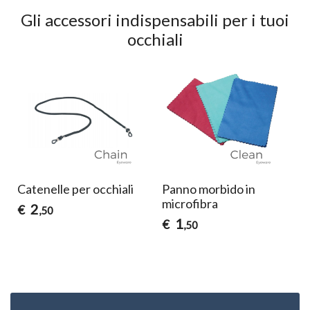
Gli accessori indispensabili per i tuoi
occhiali
Detergente Freiblick
Ricarica detergente per
per occhiali
occhiali Freiblick
25
14
€
€
,00
,00