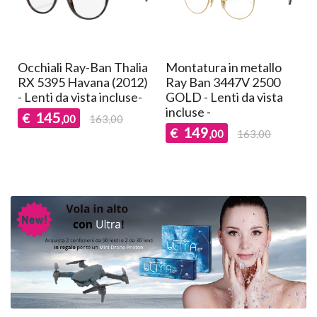
Montatura in metallo
Montatura in metallo
Vogue VO4024 352 -
OcchialeAmico OSH 09
Lenti da vista incluse -
Black Gold - Lenti da
vista incluse -
89
€
,00
105,00
39
€
,00
89,00