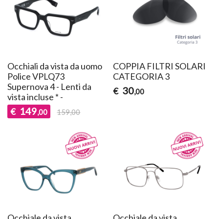
Occhiali da vista da uomo
COPPIA FILTRI SOLARI
Police VPLQ73
CATEGORIA 3
Supernova 4 - Lenti da
30
€
,00
vista incluse * -
149
€
,00
159,00
Occhiale da vista
Occhiale da vista