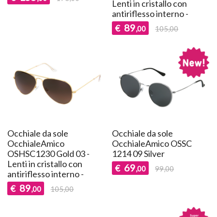
Lenti in cristallo con
antiriflesso interno -
89
€
,00
105,00
Occhiale da sole
Occhiale da sole
OcchialeAmico
OcchialeAmico OSSC
OSHSC1230 Gold 03 -
1214 09 Silver
Lenti in cristallo con
69
€
,00
99,00
antiriflesso interno -
89
€
,00
105,00