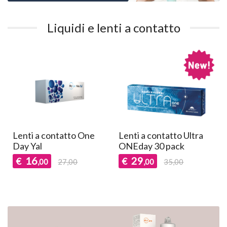
Liquidi e lenti a contatto
Soluzione salina My Sal
Soluzione unica My Sol
Yal
3
€
,20
5,00
5
€
,50
9,00