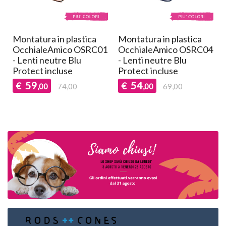
Montatura in plastica
Montatura in plastica
4
OcchialeAmico OSHPY
OcchialeAmico
324 - Lenti da vista
OSRC04D - Lenti
incluse -
neutre Blu Protect
incluse
49
€
,00
54
€
,00
69,00