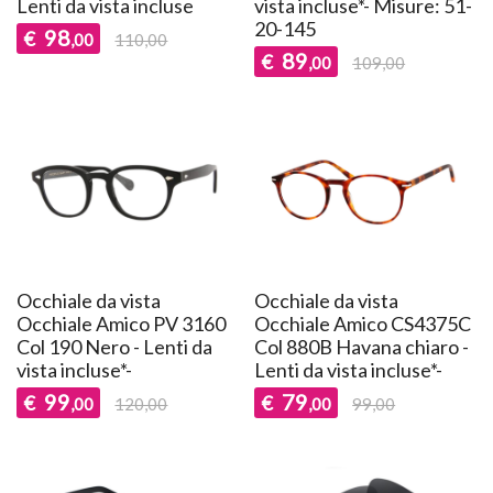
Lenti da vista incluse
vista incluse*- Misure: 51-
20-145
98
€
,00
110,00
89
€
,00
109,00
Occhiale da vista
Occhiale da vista
Occhiale Amico PV 3160
Occhiale Amico CS4375C
Col 190 Nero - Lenti da
Col 880B Havana chiaro -
vista incluse*-
Lenti da vista incluse*-
99
79
€
€
,00
120,00
,00
99,00