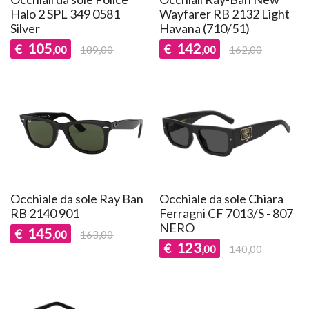
Halo 2 SPL 349 0581
Wayfarer RB 2132 Light
Silver
Havana (710/51)
105
142
€
€
,00
189,00
,00
162,00
Occhiale da sole Ray Ban
Occhiale da sole Chiara
RB 2140 901
Ferragni CF 7013/S - 807
NERO
145
€
,00
163,00
123
€
,00
140,00