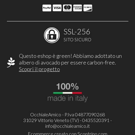
SSL-256
SITO SICURO
Questo eshop è green! Abbiamo adottato un
albero di avocado per essere carbon-free.
Scopri il progetto
OcchialeAmico - P.Iva 04877090268
31029 Vittorio Veneto (TV) - 0435520391 -
info@occhialeamico.it
Ecommerce creato con
Scontrino.com