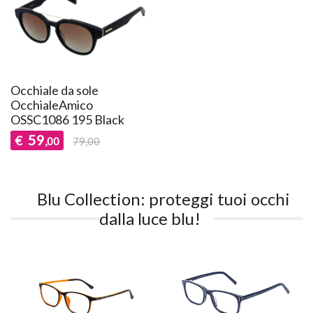
Occhiale da sole
OcchialeAmico
OSSC1086 195 Black
59
€
,00
79,00
Blu Collection: proteggi tuoi occhi
dalla luce blu!