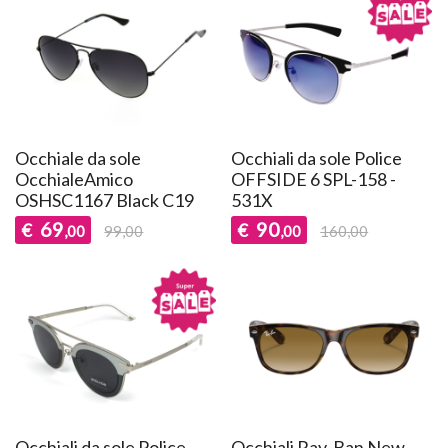
Occhiale da sole
Occhiali da sole Police
OcchialeAmico
OFFSIDE 6 SPL-158 -
OSHSC1167 Black C19
531X
69
90
€
€
,00
99,00
,00
160,00
Occhiali da sole Police
Occhiali Ray-Ban New