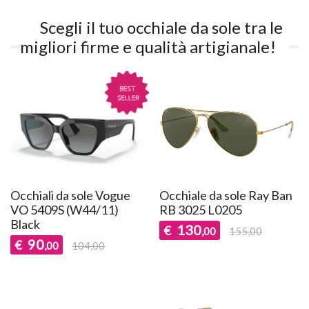
Scegli il tuo occhiale da sole tra le
migliori firme e qualità artigianale!
Occhiali da sole Vogue
Occhiale da sole Ray Ban
VO 5409S (W44/11)
RB 3025 L0205
Black
130
€
,00
155,00
90
€
,00
104,00