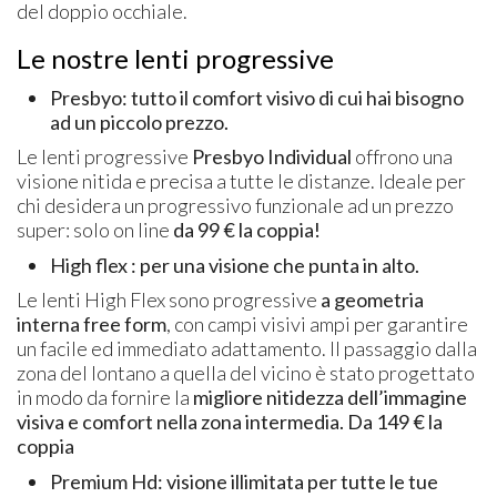
del doppio occhiale.
Le nostre lenti progressive
Presbyo: tutto il comfort visivo di cui hai bisogno
ad un piccolo prezzo.
Le lenti progressive
Presbyo Individual
offrono una
visione nitida e precisa a tutte le distanze. Ideale per
chi desidera un progressivo funzionale ad un prezzo
super: solo on line
da 99 € la coppia!
High flex : per una visione che punta in alto.
Le lenti High Flex sono progressive
a geometria
interna free form
, con campi visivi ampi per garantire
un facile ed immediato adattamento. Il passaggio dalla
zona del lontano a quella del vicino è stato progettato
in modo da fornire la
migliore nitidezza dell’immagine
visiva e comfort nella zona intermedia. Da 149 € la
coppia
Premium Hd: visione illimitata per tutte le tue