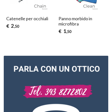
Catenelle per occhiali
Panno morbido in
microfibra
2
€
,50
1
€
,50