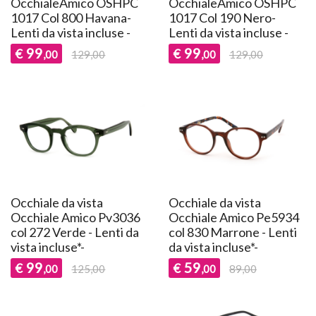
OcchialeAmico OSHPC
OcchialeAmico OSHPC
1017 Col 800 Havana-
1017 Col 190 Nero-
Lenti da vista incluse -
Lenti da vista incluse -
99
99
€
€
,00
129,00
,00
129,00
Occhiale da vista
Occhiale da vista
Occhiale Amico Pv3036
Occhiale Amico Pe5934
col 272 Verde - Lenti da
col 830 Marrone - Lenti
vista incluse*-
da vista incluse*-
99
59
€
€
,00
125,00
,00
89,00