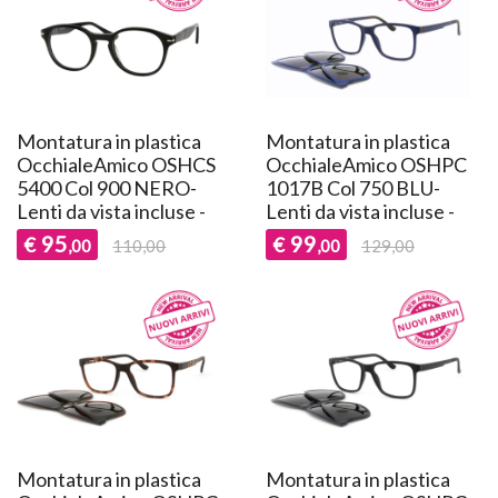
Montatura in plastica
Montatura in plastica
OcchialeAmico OSHCS
OcchialeAmico OSHPC
5400 Col 900 NERO-
1017B Col 750 BLU-
Lenti da vista incluse -
Lenti da vista incluse -
95
99
€
€
,00
110,00
,00
129,00
Montatura in plastica
Montatura in plastica