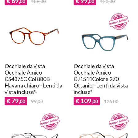
89
99
€
€
,00
109,00
,00
120,00
Occhiale da vista
Occhiale da vista
Occhiale Amico
Occhiale Amico
CS4375C Col 880B
CJ1511Colore 270
Havana chiaro - Lenti da
Ottanio - Lenti da vista
vista incluse*-
incluse*
79
109
€
€
,00
99,00
,00
126,00