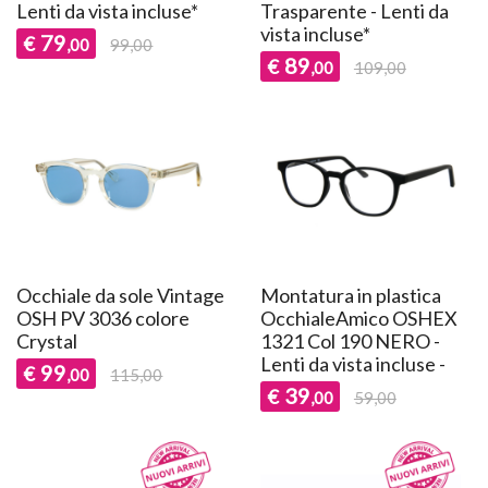
Lenti da vista incluse*
Trasparente - Lenti da
vista incluse*
79
€
,00
99,00
89
€
,00
109,00
Occhiale da sole Vintage
Montatura in plastica
OSH PV 3036 colore
OcchialeAmico OSHEX
Crystal
1321 Col 190 NERO -
Lenti da vista incluse -
99
€
,00
115,00
39
€
,00
59,00