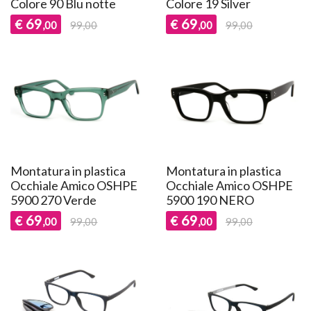
Colore 90 Blu notte
Colore 19 Silver
69
69
€
€
,00
99,00
,00
99,00
Montatura in plastica
Montatura in plastica
Occhiale Amico OSHPE
Occhiale Amico OSHPE
5900 270 Verde
5900 190 NERO
69
69
€
€
,00
99,00
,00
99,00