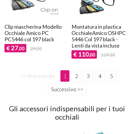
Clip mascherina Modello
Montatura in plastica
Occhiale Amico PC
OcchialeAmico OSHPC
PC5446 col 197 black
5446 Col 197 black -
Lenti da vista incluse
27
€
,00
29,00
110
€
,00
129,00
<< Precedente
1
2
3
4
5
Successivo >>
Gli accessori indispensabili per i tuoi
occhiali