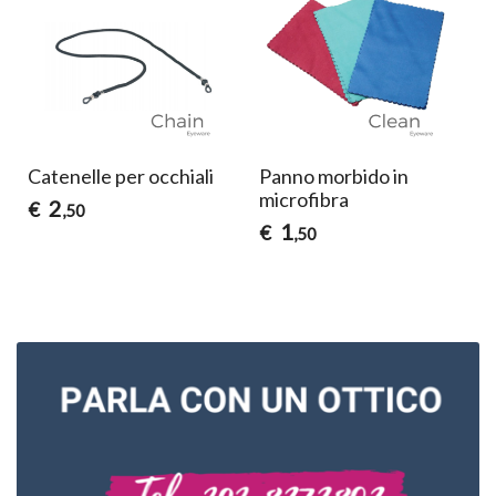
Catenelle per occhiali
Panno morbido in
microfibra
2
€
,50
1
€
,50