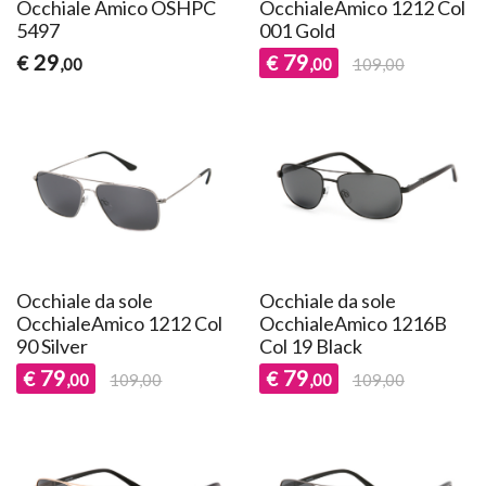
Occhiale Amico OSHPC
OcchialeAmico 1212 Col
5497
001 Gold
29
79
€
€
,00
,00
109,00
Occhiale da sole
Occhiale da sole
OcchialeAmico 1212 Col
OcchialeAmico 1216B
90 Silver
Col 19 Black
79
79
€
€
,00
109,00
,00
109,00