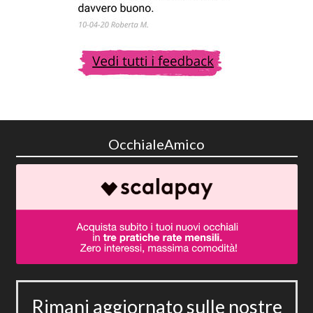
OcchialeAmico
Rimani aggiornato sulle nostre