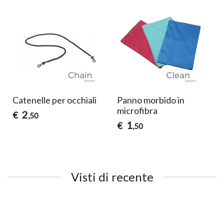
Catenelle per occhiali
Panno morbido in
microfibra
2
€
,50
1
€
,50
Visti di recente