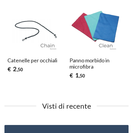
Catenelle per occhiali
Panno morbido in
microfibra
2
€
,50
1
€
,50
Visti di recente