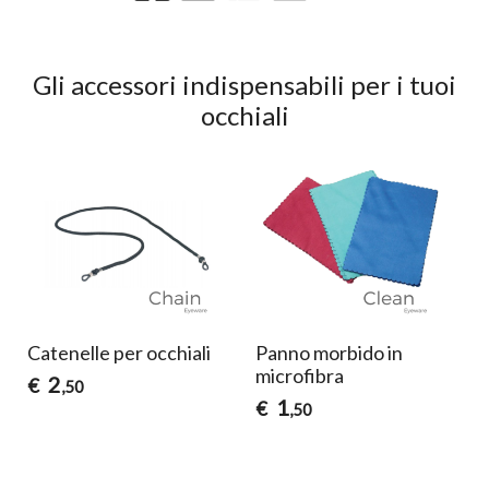
Gli accessori indispensabili per i tuoi
occhiali
Catenelle per occhiali
Panno morbido in
microfibra
2
€
,50
1
€
,50