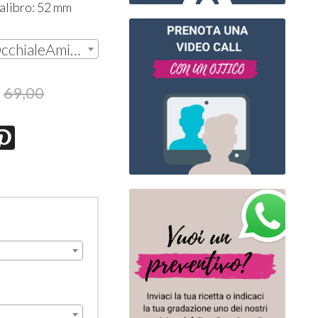
alibro: 52 mm
Montatura in plastica OcchialeAmico OSRC04 C2 RED- BLACK | € 54,00
69,00