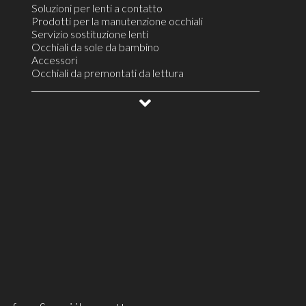
Soluzioni per lenti a contatto
Prodotti per la manutenzione occhiali
Servizio sostituzione lenti
Occhiali da sole da bambino
Accessori
Occhiali da premontati da lettura
Colliri e lacrime artificiali
Montature da vista unisex
Lenti per il controllo della progressione miopica
Lenti a contatto per astigmatismo fino a 2 diottrie