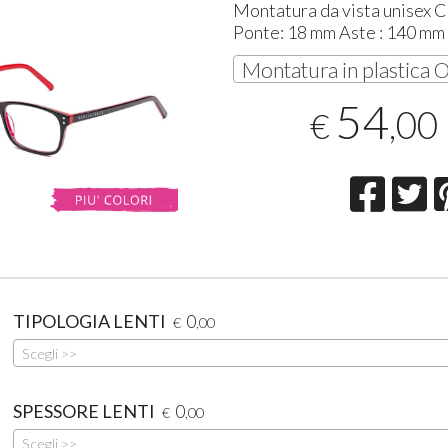
Montatura da vista unisex C
Ponte: 18 mm Aste : 140 mm
54
,00
€
TIPOLOGIA LENTI
0
€
,00
Scegli >>
SPESSORE LENTI
0
€
,00
Scegli >>