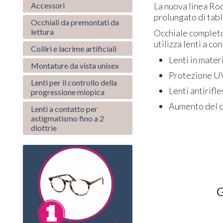
La nuova linea Ro
Accessori
prolungato di tabl
Occhiali da premontati da
lettura
Occhiale completo 
utilizza lenti a co
Colliri e lacrime artificiali
Lenti in mater
Montature da vista unisex
Protezione UV
Lenti per il controllo della
Lenti antirifl
progressione miopica
Aumento del c
Lenti a contatto per
astigmatismo fino a 2
diottrie
G