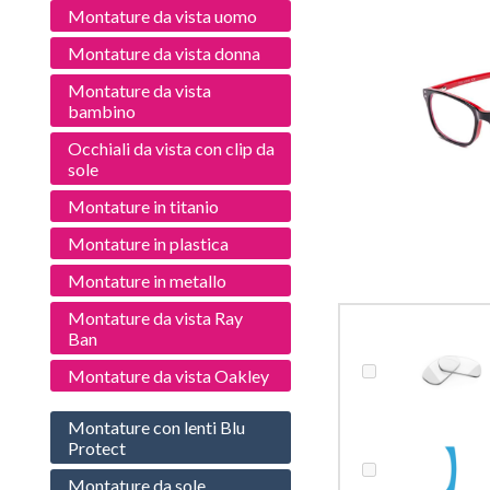
Montature da vista uomo
Montature da vista donna
Montature da vista
bambino
Occhiali da vista con clip da
sole
Montature in titanio
Montature in plastica
Montature in metallo
Montature da vista Ray
Ban
Montature da vista Oakley
Montature con lenti Blu
Protect
Montature da sole