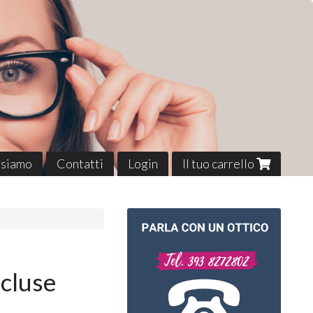
 siamo
Contatti
Login
Il tuo carrello
ncluse