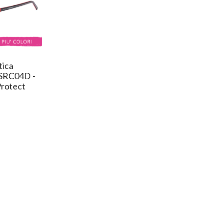
tica
SRC04D -
Protect