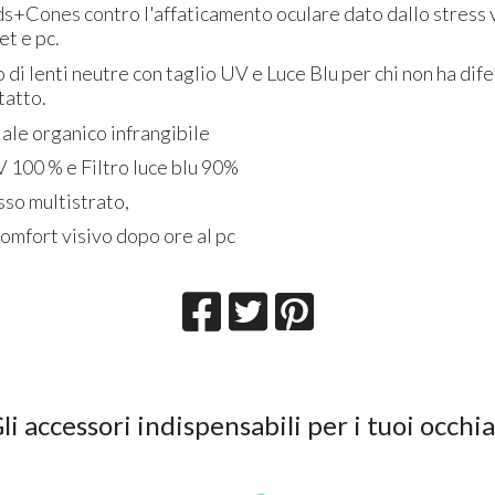
ds+Cones contro l'affaticamento oculare dato dallo stress 
et e pc.
di lenti neutre con taglio UV e Luce Blu per chi non ha difett
ntatto.
iale organico infrangibile
 100 % e Filtro luce blu 90%
esso multistrato,
omfort visivo dopo ore al pc
li accessori indispensabili per i tuoi occhia