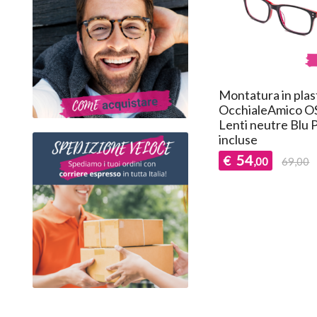
Montatura in plas
OcchialeAmico O
Lenti neutre Blu 
incluse
54
€
,00
69,00