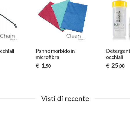
cchiali
Panno morbido in
Detergente
microfibra
occhiali
1
25
€
€
,50
,00
Visti di recente