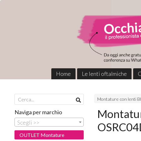
Home
Le lenti oftalmiche
C
Montature con lenti B
Montatur
Naviga per marchio
Scegli >>
OSRC04D 
OUTLET Montature