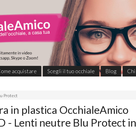
ome acquistare
Scegli il tuo occhiale
Blog
Chi
lu Protect
a in plastica OcchialeAmico
- Lenti neutre Blu Protect i