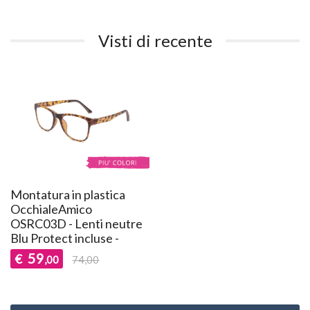
Visti di recente
Montatura in plastica
OcchialeAmico
OSRC03D - Lenti neutre
Blu Protect incluse -
59
€
,00
74,00