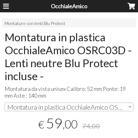
OcchialeAmico
Montature con lenti Blu Protect
Montatura in plastica
OcchialeAmico OSRC03D -
Lenti neutre Blu Protect
incluse -
Montatura da vista unisex Calibro: 52 mm Ponte: 19
mm Aste : 140 mm
Montatura in plastica OcchialeAmico OSRC03 C3 Light Havana | € 59,00
59
,00
€
74,00