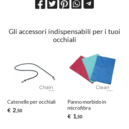
Gli accessori indispensabili per i tuoi
occhiali
Catenelle per occhiali
Panno morbido in
microfibra
2
€
,50
1
€
,50