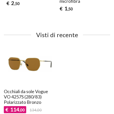
microfibra
2
€
,50
1
€
,50
Visti di recente
Occhiali da sole Vogue
VO 4257S (280/83)
Polarizzato Bronzo
114
€
,00
134,00