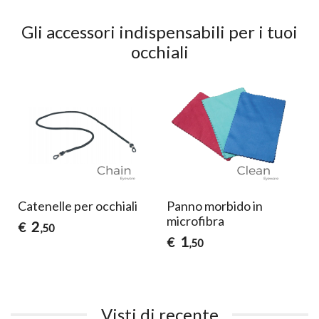
Gli accessori indispensabili per i tuoi
occhiali
Catenelle per occhiali
Panno morbido in
microfibra
2
€
,50
1
€
,50
Visti di recente