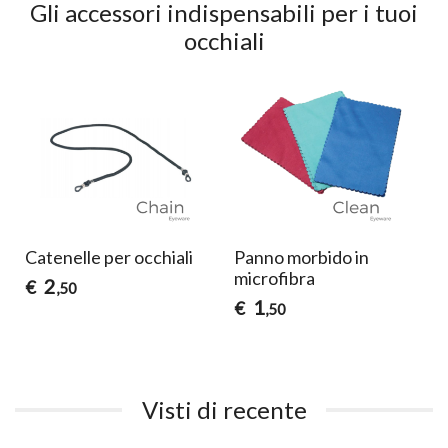
Gli accessori indispensabili per i tuoi
occhiali
Catenelle per occhiali
Panno morbido in
microfibra
2
€
,50
1
€
,50
Visti di recente