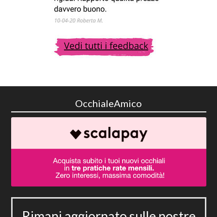
OcchialeAmico
Rimani aggiornato sulle nostre