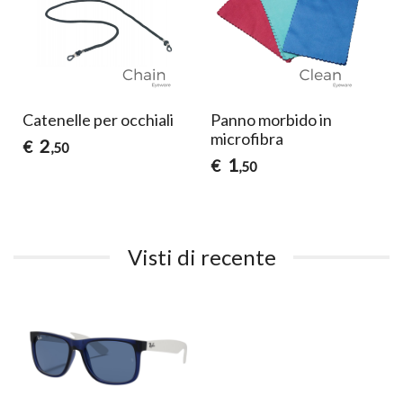
Catenelle per occhiali
Panno morbido in
microfibra
2
€
,50
1
€
,50
Visti di recente