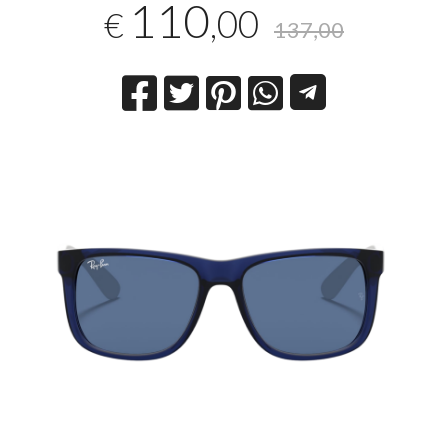
110
,00
€
137,00