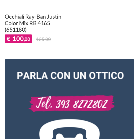
Occhiali Ray-Ban Justin
Color Mix RB 4165
(651180)
100
€
,00
125,00