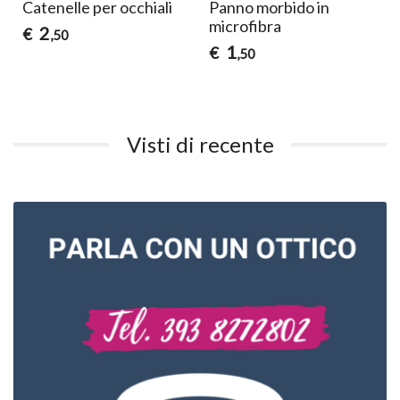
Catenelle per occhiali
Panno morbido in
microfibra
2
€
,50
1
€
,50
Visti di recente