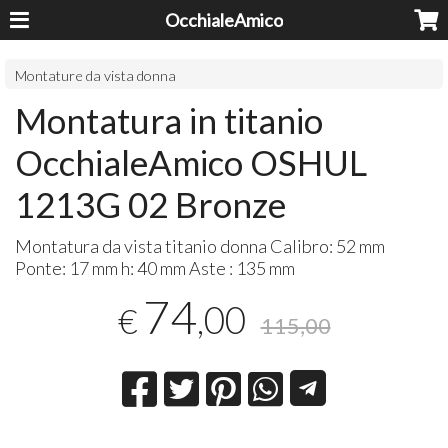
OcchialeAmico
Montature da vista donna
Montatura in titanio
OcchialeAmico OSHUL
1213G 02 Bronze
Montatura da vista titanio donna Calibro: 52 mm
Ponte: 17 mm h: 40 mm Aste : 135 mm
74
,00
€
115,00