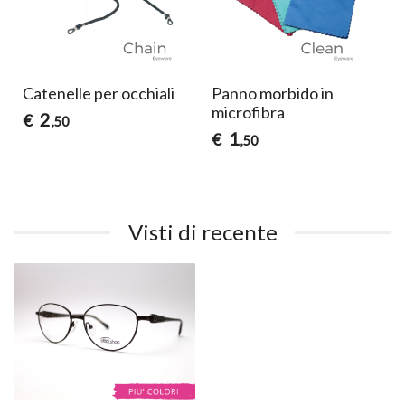
Catenelle per occhiali
Panno morbido in
microfibra
2
€
,50
1
€
,50
Visti di recente