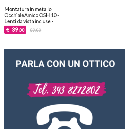
Montatura in metallo
OcchialeAmico OSH 10 -
Lenti da vista incluse -
39
€
,00
89,00