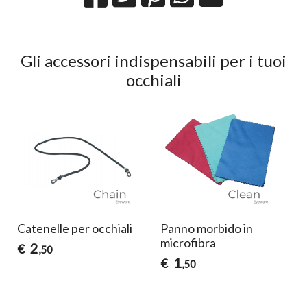
Gli accessori indispensabili per i tuoi
occhiali
Catenelle per occhiali
Panno morbido in
microfibra
2
€
,50
1
€
,50