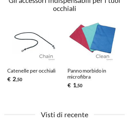
Gli accessori indispensabili per i tuoi
occhiali
Catenelle per occhiali
Panno morbido in
microfibra
2
€
,50
1
€
,50
Visti di recente