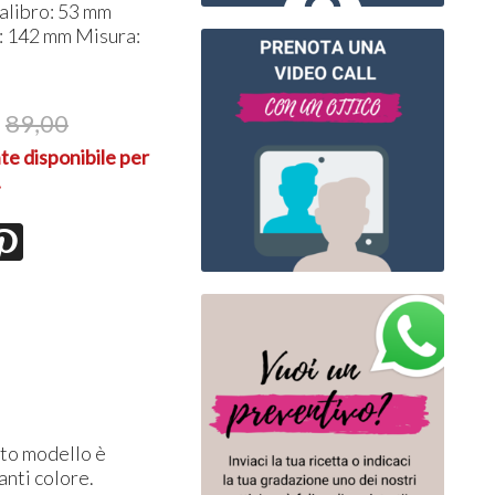
alibro: 53 mm
 : 142 mm Misura:
89,00
te disponibile per
.
sto modello è
anti colore.