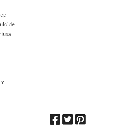
hop
uloide
iusa
 mm