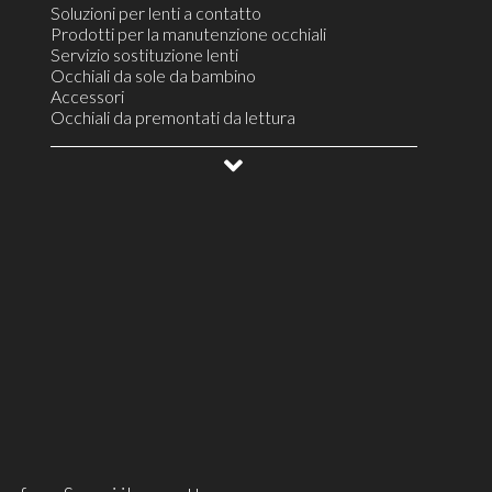
Soluzioni per lenti a contatto
Prodotti per la manutenzione occhiali
Servizio sostituzione lenti
Occhiali da sole da bambino
Accessori
Occhiali da premontati da lettura
Colliri e lacrime artificiali
Montature da vista unisex
Lenti per il controllo della progressione miopica
Lenti a contatto per astigmatismo fino a 2 diottrie