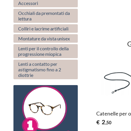
Accessori
Occhiali da premontati da
lettura
Colliri e lacrime artificiali
Montature da vista unisex
G
Lenti per il controllo della
progressione miopica
Lenti a contatto per
astigmatismo fino a 2
diottrie
ture
Spray per occhiali 50 ml
Catenelle per o
3
2
€
€
,50
,50