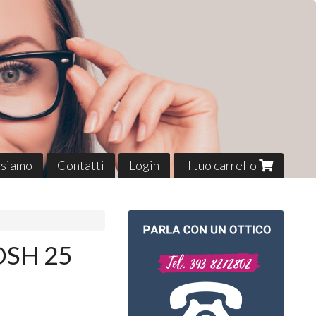
 siamo
Contatti
Login
Il tuo carrello
 OSH 25