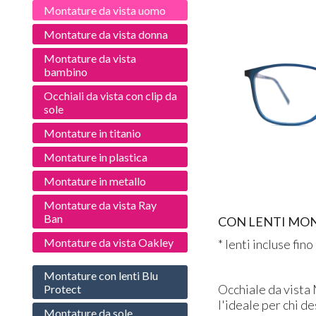
Montature da vista uomo
Montature da vista donna
Montature da vista
bambino
Occhiali da vista con clip da
sole
Montature in titanio
Montature in plastica
Montature in metallo
Montature da vista Ray
Ban
CON LENTI MON
Montature da vista Oakley
* lenti incluse fino
Montature con lenti Blu
Occhiale da vista 
Protect
l'ideale per chi d
Montature da sole