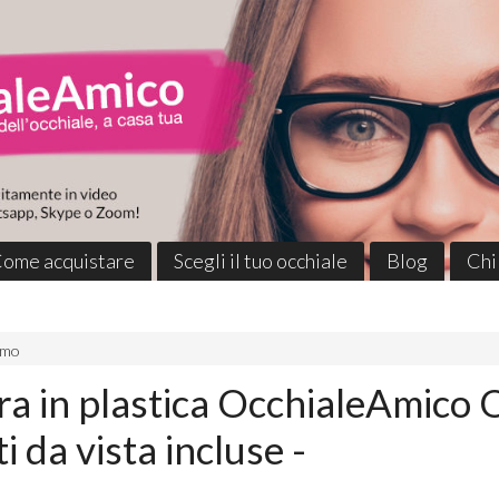
ome acquistare
Scegli il tuo occhiale
Blog
Chi
omo
a in plastica OcchialeAmico
i da vista incluse -