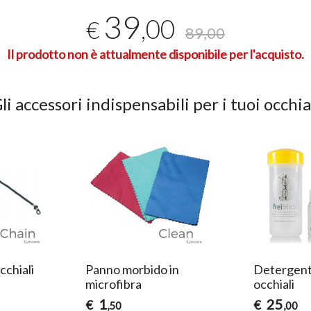
39
,00
€
89,00
Il prodotto non è attualmente disponibile per l'acquisto.
li accessori indispensabili per i tuoi occhia
cchiali
Panno morbido in
Detergente
microfibra
occhiali
1
25
€
€
,50
,00