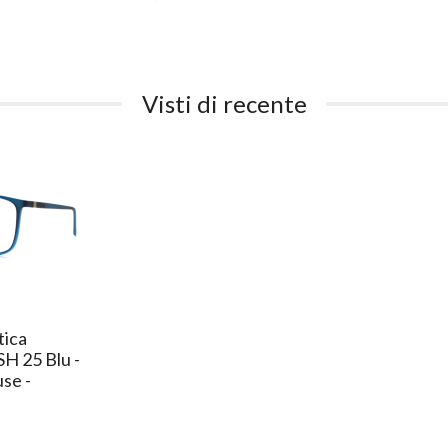
Visti di recente
tica
H 25 Blu -
use -