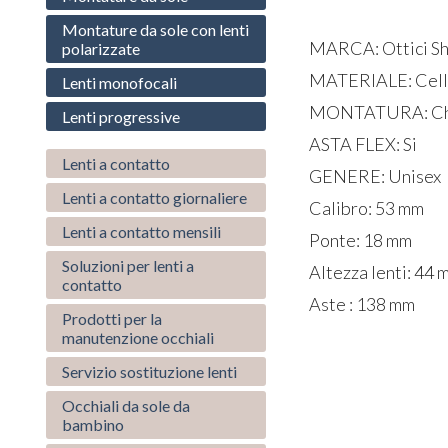
Montature da sole con lenti
MARCA: Ottici S
polarizzate
MATERIALE: Cell
Lenti monofocali
MONTATURA: Ch
Lenti progressive
ASTA FLEX: Si
Lenti a contatto
GENERE: Unisex
Lenti a contatto giornaliere
Calibro: 53 mm
Lenti a contatto mensili
Ponte: 18 mm
Soluzioni per lenti a
Altezza lenti: 44
contatto
Aste : 138 mm
Prodotti per la
manutenzione occhiali
Servizio sostituzione lenti
Occhiali da sole da
bambino