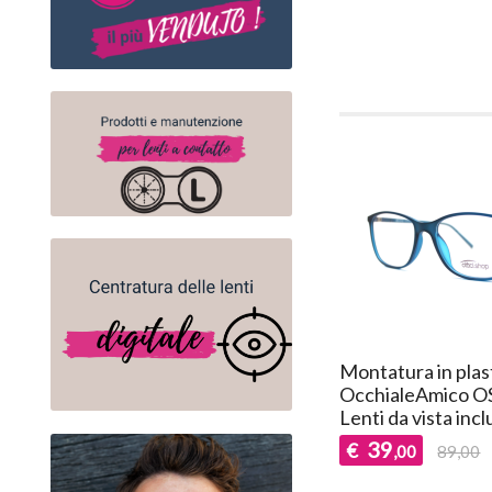
Montatura in plas
OcchialeAmico OS
Lenti da vista incl
39
€
,00
89,00