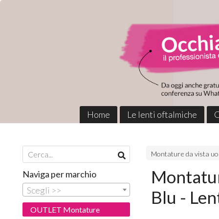
Home
Le lenti oftalmiche
C
Montature da vista u
Montatur
Naviga per marchio
Scegli >>
Blu - Lent
OUTLET Montature