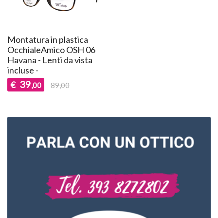
Montatura in plastica
OcchialeAmico OSH 06
Havana - Lenti da vista
incluse -
39
€
,00
89,00