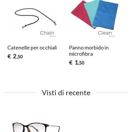
Catenelle per occhiali
Panno morbido in
microfibra
2
€
,50
1
€
,50
Visti di recente