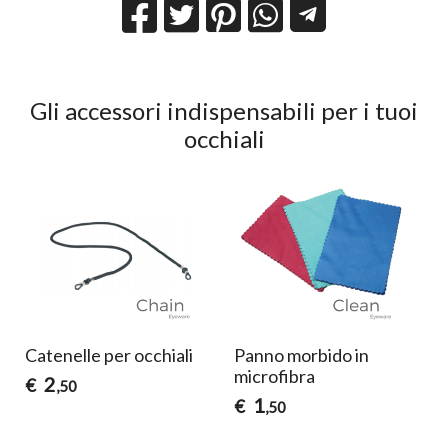
Gli accessori indispensabili per i tuoi
occhiali
Catenelle per occhiali
Panno morbido in
microfibra
2
€
,50
1
€
,50