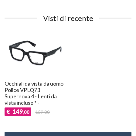
Visti di recente
Occhiali da vista da uomo
Police VPLQ73
Supernova 4 - Lenti da
vista incluse * -
149
€
,00
159,00