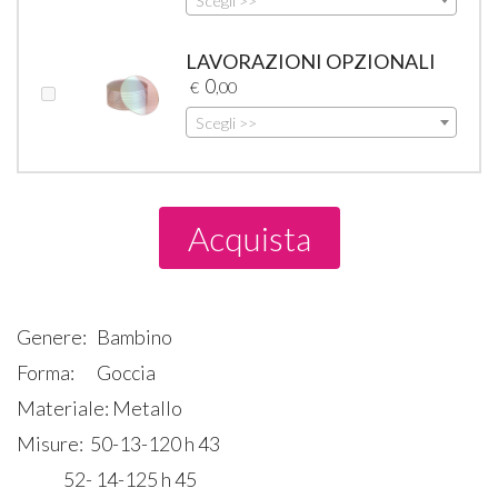
Scegli >>
LAVORAZIONI OPZIONALI
0
€
,00
Scegli >>
Acquista
Genere:
Bambino
Forma:
Goccia
Materiale: Metallo
Misure: 50-13-120 h 43
52- 14-125 h 45