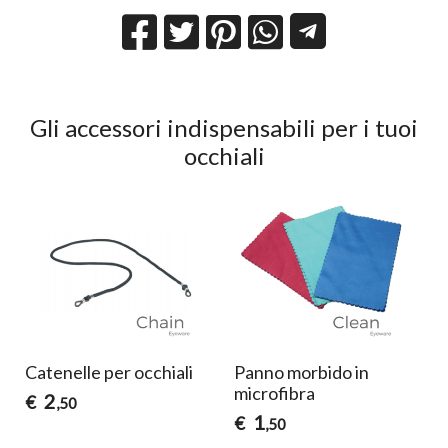
Gli accessori indispensabili per i tuoi
occhiali
Catenelle per occhiali
Panno morbido in
microfibra
2
€
,50
1
€
,50