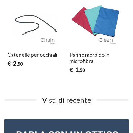
Catenelle per occhiali
Panno morbido in
microfibra
2
€
,50
1
€
,50
Visti di recente