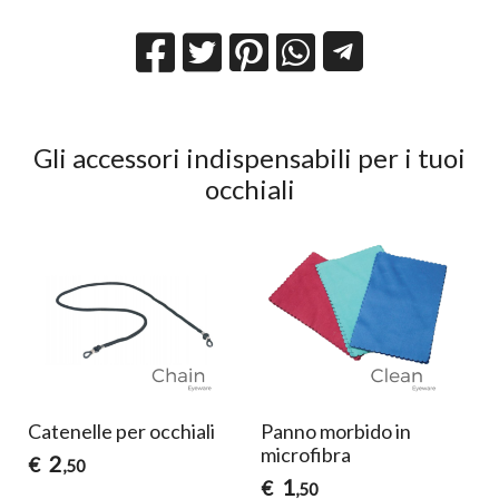
Gli accessori indispensabili per i tuoi
occhiali
Catenelle per occhiali
Panno morbido in
microfibra
2
€
,50
1
€
,50