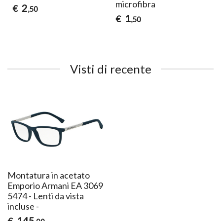
microfibra
2
€
,50
1
€
,50
Visti di recente
Montatura in acetato
Emporio Armani EA 3069
5474 - Lenti da vista
incluse -
145