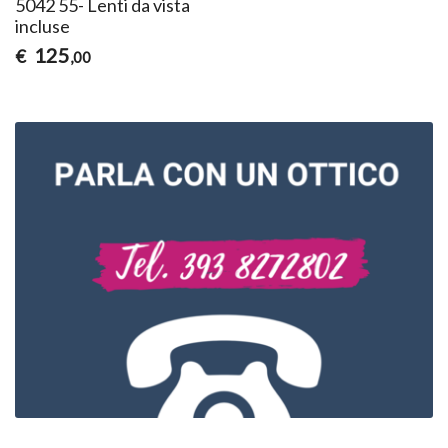
5042 55- Lenti da vista
incluse
125
€
,00