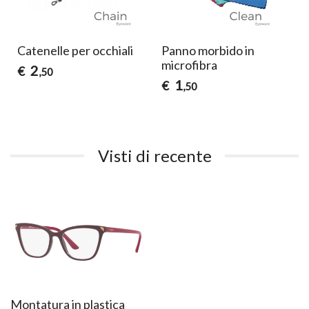
Catenelle per occhiali
Panno morbido in
microfibra
2
€
,50
1
€
,50
Visti di recente
Montatura in plastica