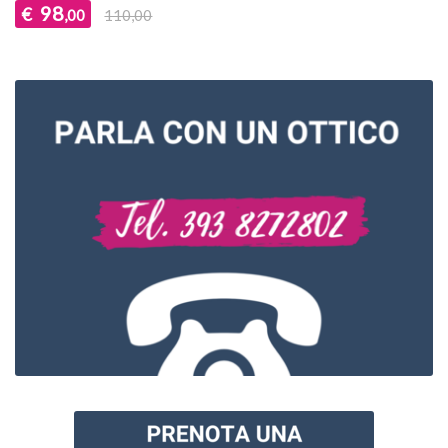
98
€
,00
110,00