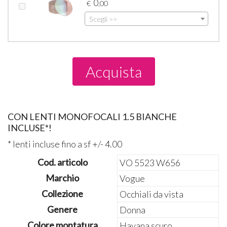
0
€
,00
Scegli >>
Acquista
CON LENTI MONOFOCALI 1.5 BIANCHE
INCLUSE*!
* lenti incluse fino a sf +/- 4.00
Cod. articolo
VO 5523 W656
Marchio
Vogue
Collezione
Occhiali da vista
Genere
Donna
Colore montatura
Havana scuro