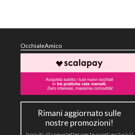
OcchialeAmico
Rimani aggiornato sulle
nostre promozioni!
Iscriviti alla newsletter per te sconti esclusivi!