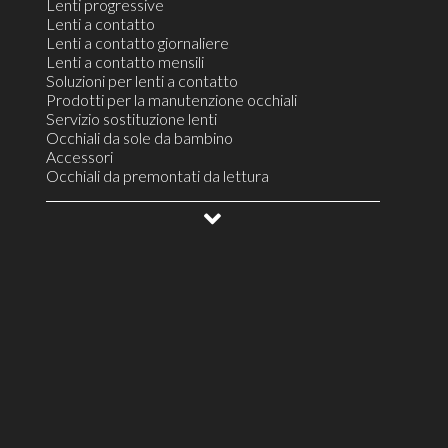
Lenti progressive
Lenti a contatto
Lenti a contatto giornaliere
Lenti a contatto mensili
Soluzioni per lenti a contatto
Prodotti per la manutenzione occhiali
Servizio sostituzione lenti
Occhiali da sole da bambino
Accessori
Occhiali da premontati da lettura
Colliri e lacrime artificiali
Montature da vista unisex
Lenti per il controllo della progressione miopica
Lenti a contatto per astigmatismo fino a 2 diottrie