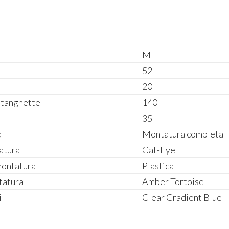
i
M
52
20
stanghette
140
35
a
Montatura completa
atura
Cat-Eye
montatura
Plastica
tatura
Amber Tortoise
i
Clear Gradient Blue