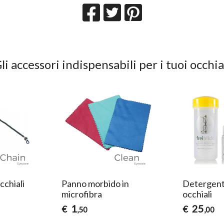
li accessori indispensabili per i tuoi occhia
cchiali
Panno morbido in
Detergente
microfibra
occhiali
1
25
€
€
,50
,00