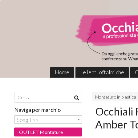
Home
Le lenti oftalmiche
C
Montature in plastica
Occhiali
Naviga per marchio
Scegli >>
Amber To
OUTLET Montature