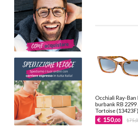
Occhiali Ray-Ban
burbank RB 2299
Tortoise (13423F
150
€
,00
175,