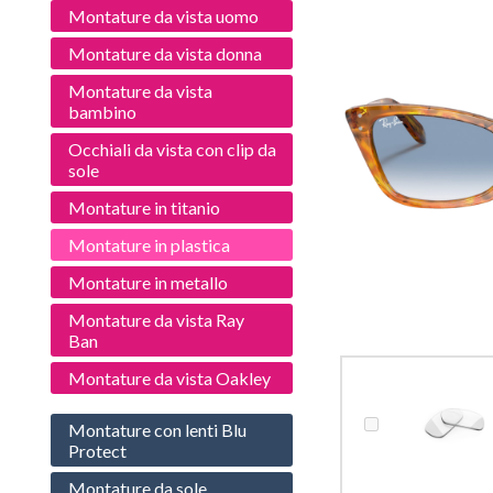
Montature da vista uomo
Montature da vista donna
Montature da vista
bambino
Occhiali da vista con clip da
sole
Montature in titanio
Montature in plastica
Montature in metallo
Montature da vista Ray
Ban
Montature da vista Oakley
Montature con lenti Blu
Protect
Montature da sole