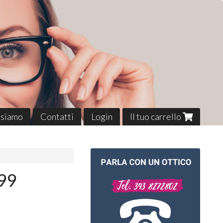
 siamo
Contatti
Login
Il tuo carrello
99