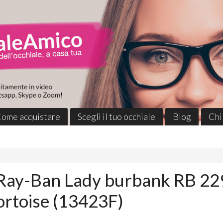
ome acquistare
Scegli il tuo occhiale
Blog
Chi
 Ray-Ban Lady burbank RB 22
rtoise (13423F)