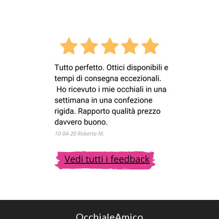
OcchialeAmico