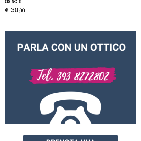
da sole
30
€
,00