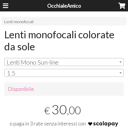
OcchialeAmico
Lenti monofocali
Lenti monofocali colorate
da sole
Lenti Mono Sun-line
1.5
Disponibile
30
,00
€
o paga in 3 rate senza interessi con