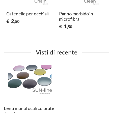
Detergente Freiblick
Ricarica detergente per
per occhiali
occhiali Freiblick
25
14
€
€
,00
,00
Visti di recente
Lenti monofocali colorate