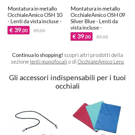
Montatura in metallo
Montatura in metallo
M
OcchialeAmico OSH 10
OcchialeAmico OSH 09
O
- Lenti da vista incluse -
Silver Blue - Lenti da
-
vista incluse -
39
€
,00
89,00
39
€
,00
89,00
Continua lo shopping!
scopri altri prodotti della
sezione
lenti monofocali
o di
OcchialeAmico Lens
Gli accessori indispensabili per i tuoi
occhiali